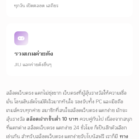
ทุกวัน เปิดตลอด เสถียร
รวมเกมค่ายดัง
JILI และค่ายดังอื่นๆ
สล็อตเว็บตรง แตกไม่ยุ่งยาก เว็บตรงที่ผู้ลุ้นรางวัลให้ความเชื่อ
มั่น โอนเงินอัตโนมัติเร็วมากทันใจ รองรับทั้ง PC และมือถือ
เกมส์ครบทุกค่าย สมาชิกที่สนใจสล็อตเว็บตรง แตกง่าย มักจะ
ลุ้นรางวัล
สล็อตฝากขั้นต่ำ 10 บาท
ควบคู่กันไป เนื่องจากสนุก
ที่แตกต่าง สล็อตเว็บตรง แตกง่าย 24 ชั่วโมง ก็เป็นอีกตัวเลือก
เช่นกัน สำหรับสล็อตเว็บตรง แตกง่ายรับโบนัสฟรี เราก็มี
ทาง