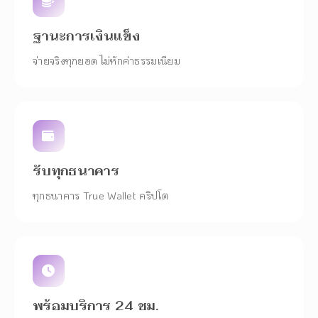
ฐานะการเงินแข็ง
จ่ายจริงทุกยอด ไม่หักค่าธรรมเนียม
รับทุกธนาคาร
ทุกธนาคาร True Wallet คริปโต
พร้อมบริการ 24 ชม.