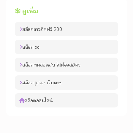
🎲 ดูเพิ่ม
สล็อตเครดิตฟรี 200
สล็อต xo
สล็อตทดลองเล่น ไม่ต้องสมัคร
สล็อต joker เว็บตรง
สล็อตออนไลน์