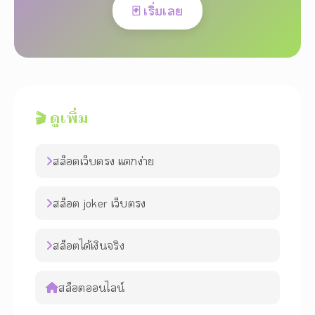
🃏 เริ่มเลย
🎬 ดูเพิ่ม
สล็อตเว็บตรง แตกง่าย
สล็อต joker เว็บตรง
สล็อตได้เงินจริง
สล็อตออนไลน์