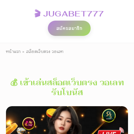
🎬 JUGABET777
สมัครสมาชิก
หน้าแรก
» สล็อตเว็บตรง วอเลท
💰 เข้าเล่นสล็อตเว็บตรง วอเลท
รับโบนัส