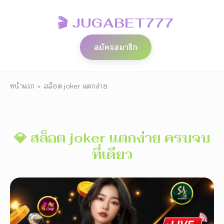
🎬 JUGABET777
สมัครสมาชิก
หน้าแรก
» สล็อต joker แตกง่าย
💎 สล็อต joker แตกง่าย ครบจบ
ที่เดียว